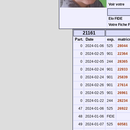
Voir votre
Elo FIDE
Votre Fiche 
21161
Part.
Date
exp.
matric
0
2024-01-06
525
28044
0
2024-02-25
901
22364
0
2024-02-05
244
28365
0
2024-02-24
901
22933
0
2024-02-24
901
25839
0
2024-02-26
901
27614
0
2024-02-25
901
26961
0
2024-01-22
244
28234
47
2024-01-06
525
26922
48
2024-01-06
FIDE
49
2024-01-07
525
60581