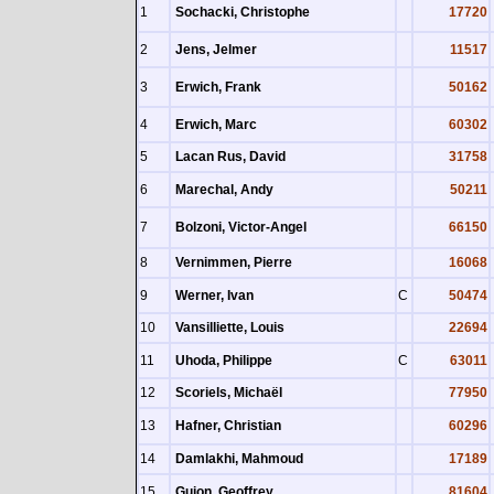
1
Sochacki, Christophe
17720
2
Jens, Jelmer
11517
3
Erwich, Frank
50162
4
Erwich, Marc
60302
5
Lacan Rus, David
31758
6
Marechal, Andy
50211
7
Bolzoni, Victor-Angel
66150
8
Vernimmen, Pierre
16068
9
Werner, Ivan
C
50474
10
Vansilliette, Louis
22694
11
Uhoda, Philippe
C
63011
12
Scoriels, Michaël
77950
13
Hafner, Christian
60296
14
Damlakhi, Mahmoud
17189
15
Guion, Geoffrey
81604