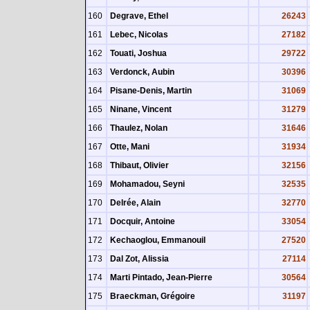
160
Degrave, Ethel
26243
161
Lebec, Nicolas
27182
162
Touati, Joshua
29722
163
Verdonck, Aubin
30396
164
Pisane-Denis, Martin
31069
165
Ninane, Vincent
31279
166
Thaulez, Nolan
31646
167
Otte, Mani
31934
168
Thibaut, Olivier
32156
169
Mohamadou, Seyni
32535
170
Delrée, Alain
32770
171
Docquir, Antoine
33054
172
Kechaoglou, Emmanouil
27520
173
Dal Zot, Alissia
27114
174
Marti Pintado, Jean-Pierre
30564
175
Braeckman, Grégoire
31197