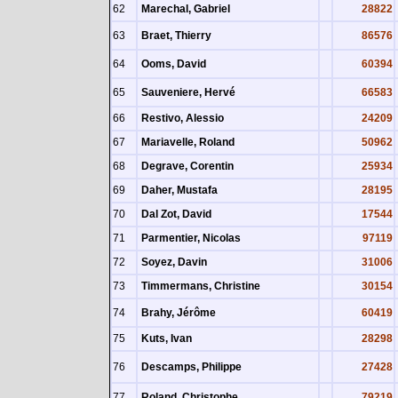
62
Marechal, Gabriel
28822
63
Braet, Thierry
86576
64
Ooms, David
60394
65
Sauveniere, Hervé
66583
66
Restivo, Alessio
24209
67
Mariavelle, Roland
50962
68
Degrave, Corentin
25934
69
Daher, Mustafa
28195
70
Dal Zot, David
17544
71
Parmentier, Nicolas
97119
72
Soyez, Davin
31006
73
Timmermans, Christine
30154
74
Brahy, Jérôme
60419
75
Kuts, Ivan
28298
76
Descamps, Philippe
27428
77
Roland, Christophe
79219