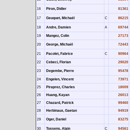
16
Piron, Didier
81361
17
Geuquet, Michaël
C
86215
18
Andre, Damien
A
69744
19
Mangez, Colin
27173
20
George, Michaël
72443
21
Pacolet, Fabrice
C
90964
22
Cebeci, Florian
29020
23
Degembe, Pierre
95478
24
Engelen, Vincent
73971
25
Piraprez, Charles
18009
26
Huang, Kayan
26013
27
Chazard, Patrick
99460
28
Herbinaux, Gaetan
94919
29
Oger, Daniel
83275
30
Tossens, Alain
C
94561