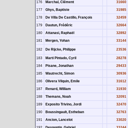
176
Marchal, Clément
31660
177
Ghys, Baptiste
31985
178
De Villa De Castillo, François
32459
179
Dautun, Frédéric
32664
180
Attanasi, Raphaël
32892
181
Mergen, Yohan
33144
182
De Rijcke, Philippe
23536
183
Marti Pintado, Cyril
28278
184
Pisane, Jonathan
29433
185
Wautrecht, Simon
30936
186
Olivera Vilquin, Emile
31612
187
Renard, William
31930
188
Themans, Noah
32091
189
Exposito Trivino, Jordi
32470
190
Boussingault, Estheban
32763
191
Ancion, Lancelot
33020
192
Despontin, Gabriel
33244