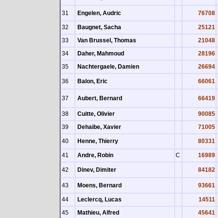
31
Engelen, Audric
76708
32
Baugnet, Sacha
25121
33
Van Brussel, Thomas
21048
34
Daher, Mahmoud
28196
35
Nachtergaele, Damien
26694
36
Balon, Eric
66061
37
Aubert, Bernard
66419
38
Cuitte, Olivier
90085
39
Dehaibe, Xavier
71005
40
Henne, Thierry
80331
41
Andre, Robin
C
16989
42
Dinev, Dimiter
84182
43
Moens, Bernard
93661
44
Leclercq, Lucas
14511
45
Mathieu, Alfred
45641