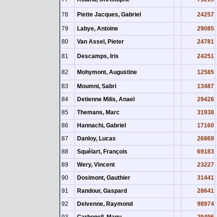
78
Piette Jacques, Gabriel
24257
79
Labye, Antoine
29085
80
Van Assel, Pieter
24781
81
Descamps, Iris
24251
82
Mohymont, Augustine
12585
83
Moumni, Sabri
13487
84
Detienne Milis, Anael
29426
85
Themans, Marc
31938
86
Hannachi, Gabriel
17160
87
Danloy, Lucas
26869
88
Squélart, François
69183
89
Wery, Vincent
23227
90
Dosimont, Gauthier
31441
91
Randour, Gaspard
28641
92
Delvenne, Raymond
98974