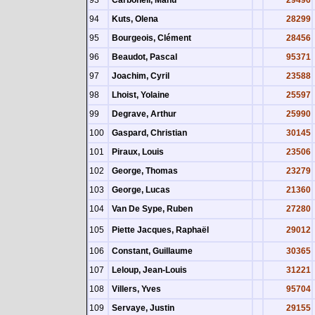
93
Carbonell, Manu
29496
94
Kuts, Olena
28299
95
Bourgeois, Clément
28456
96
Beaudot, Pascal
95371
97
Joachim, Cyril
23588
98
Lhoist, Yolaine
25597
99
Degrave, Arthur
25990
100
Gaspard, Christian
30145
101
Piraux, Louis
23506
102
George, Thomas
23279
103
George, Lucas
21360
104
Van De Sype, Ruben
27280
105
Piette Jacques, Raphaël
29012
106
Constant, Guillaume
30365
107
Leloup, Jean-Louis
31221
108
Villers, Yves
95704
109
Servaye, Justin
29155