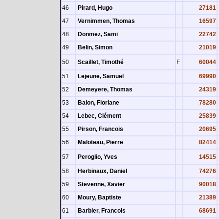
46
Pirard, Hugo
27181
47
Vernimmen, Thomas
16597
48
Donmez, Sami
22742
49
Belin, Simon
21019
50
Scaillet, Timothé
F
60044
51
Lejeune, Samuel
69990
52
Demeyere, Thomas
24319
53
Balon, Floriane
78280
54
Lebec, Clément
25839
55
Pirson, Francois
20695
56
Maloteau, Pierre
82414
57
Peroglio, Yves
14515
58
Herbinaux, Daniel
74276
59
Stevenne, Xavier
90018
60
Moury, Baptiste
21389
61
Barbier, Francois
68691