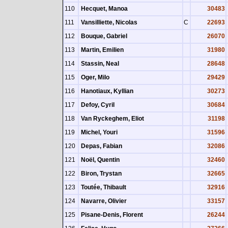
110
Hecquet, Manoa
30483
111
Vansilliette, Nicolas
C
22693
112
Bouque, Gabriel
26070
113
Martin, Emilien
31980
114
Stassin, Neal
28648
115
Oger, Milo
29429
116
Hanotiaux, Kyllian
30273
117
Defoy, Cyril
30684
118
Van Ryckeghem, Eliot
31198
119
Michel, Youri
31596
120
Depas, Fabian
32086
121
Noël, Quentin
32460
122
Biron, Trystan
32665
123
Toutée, Thibault
32916
124
Navarre, Olivier
33157
125
Pisane-Denis, Florent
26244