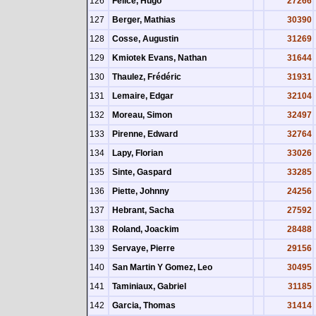
126
Felice, Hugo
27266
127
Berger, Mathias
30390
128
Cosse, Augustin
31269
129
Kmiotek Evans, Nathan
31644
130
Thaulez, Frédéric
31931
131
Lemaire, Edgar
32104
132
Moreau, Simon
32497
133
Pirenne, Edward
32764
134
Lapy, Florian
33026
135
Sinte, Gaspard
33285
136
Piette, Johnny
24256
137
Hebrant, Sacha
27592
138
Roland, Joackim
28488
139
Servaye, Pierre
29156
140
San Martin Y Gomez, Leo
30495
141
Taminiaux, Gabriel
31185
142
Garcia, Thomas
31414