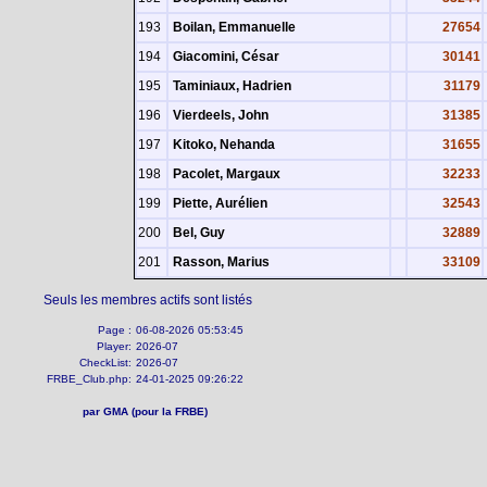
193
Boilan, Emmanuelle
27654
194
Giacomini, César
30141
195
Taminiaux, Hadrien
31179
196
Vierdeels, John
31385
197
Kitoko, Nehanda
31655
198
Pacolet, Margaux
32233
199
Piette, Aurélien
32543
200
Bel, Guy
32889
201
Rasson, Marius
33109
Seuls les membres actifs sont listés
Page :
06-08-2026 05:53:45
Player:
2026-07
CheckList:
2026-07
FRBE_Club.php:
24-01-2025 09:26:22
par GMA (pour la FRBE)