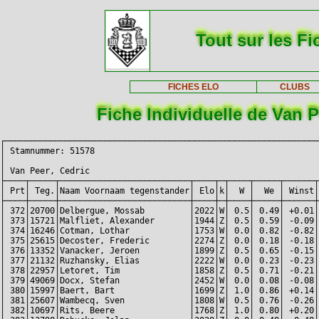
Tout sur les Fi
FICHES ELO
CLUBS
Fiche Individuelle de Van P
┌───────────────────────────────────────────────────────────────
│ Stamnummer: 51578                                             
│                                                               
│ Van Peer, Cedric                                              
├────┬─────┬──────────────────────────┬────┬─┬────┬─────┬──────┬
│ Prt│ Teg.│Naam Voornaam tegenstander│ Elo│k│  W │  We │ Winst│
├────┼─────┼──────────────────────────┼────┼─┼────┼─────┼──────┼
│ 372│20700│Delbergue, Mossab         │2022│W│ 0.5│ 0.49│ +0.01│
│ 373│15721│Malfliet, Alexander       │1944│Z│ 0.5│ 0.59│ -0.09│
│ 374│16246│Cotman, Lothar            │1753│W│ 0.0│ 0.82│ -0.82│
│ 375│25615│Decoster, Frederic        │2274│Z│ 0.0│ 0.18│ -0.18│
│ 376│13352│Vanacker, Jeroen          │1899│Z│ 0.5│ 0.65│ -0.15│
│ 377│21132│Ruzhansky, Elias          │2222│W│ 0.0│ 0.23│ -0.23│
│ 378│22957│Letoret, Tim              │1858│Z│ 0.5│ 0.71│ -0.21│
│ 379│49069│Docx, Stefan              │2452│W│ 0.0│ 0.08│ -0.08│
│ 380│15997│Baert, Bart               │1699│Z│ 1.0│ 0.86│ +0.14│
│ 381│25607│Wambecq, Sven             │1808│W│ 0.5│ 0.76│ -0.26│
│ 382│10697│Rits, Beere               │1768│Z│ 1.0│ 0.80│ +0.20│