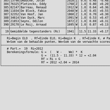
│ 383│13798│Debucke, Jolan            │2028│Z│ 0.0│ 0.48│ -0.48│
│ 384│76325│Pletinckx, Eddy           │1768│Z│ 1.0│ 0.80│ +0.20│
│ 385│82147│Barreau, Renaud           │1912│W│ 1.0│ 0.64│ +0.36│
│ 386│11034│De Block, Fabio           │2048│W│ 1.0│ 0.45│ +0.55│
│ 387│32352│Van Hoof, Jan             │1860│Z│ 1.0│ 0.70│ +0.30│
│ 388│34614│Van Dyck, Marc            │1991│W│ 1.0│ 0.53│ +0.47│
│ 389│21853│Seyns, Odilon             │1872│Z│ 1.0│ 0.69│ +0.31│
│ 390│29170│Le Roij, Arnaud           │1695│W│ 1.0│ 0.87│ +0.13│
├────┼─────┴──────────────────────────┼────┼─┼────┼─────┼──────┼
│  19│Gemiddelde tegenstanders (Rc)   │1941│ │11.5│11.33│ +0.17│
├────┴────────────────────────────────┴────┴─┴────┴─────┴──────┴
│   Ri=Begin ELO  , Rf=Einde ELO, Ki=Begin K  , Kf=Einde K, # Pa
│   W=Som van de behaalde punten, We=Som van de verwachte scores
├───────────────────────────────────────────────────────────────
│   # Part.=  19  Ri=2012                                       
│   Berekeningsformule: G =  (   W -    We) *  K                
│                       G =  (11.5 - 11.33) * 12 = +2.04        
│                       Rf = Ri + G                             
│                       Rf = 2012 +2.04 = 2014                  