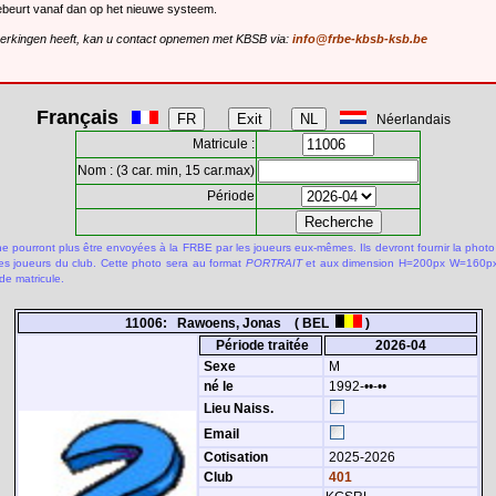
gebeurt vanaf dan op het nieuwe systeem.
merkingen heeft, kan u contact opnemen met KBSB via:
info@frbe-kbsb-ksb.be
Français
Néerlandais
Matricule :
Nom : (3 car. min, 15 car.max)
Période
 pourront plus être envoyées à la FRBE par les joueurs eux-mêmes. Ils devront fournir la photo
des joueurs du club. Cette photo sera au format
PORTRAIT
et aux dimension H=200px W=160px.
de matricule.
11006: Rawoens, Jonas ( BEL
)
Période traitée
2026-04
Sexe
M
né le
1992-••-••
Lieu Naiss.
Email
Cotisation
2025-2026
Club
401