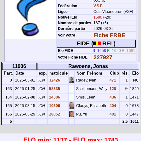
KGSRL
Fédération
V.S.F.
Ligue
Oost Vlaanderen (VSF)
Nouvel Elo
1680
(-20)
Nombre de parties
167 (+5)
Dernière partie
2026-03-29
Fiche FRBE
Voir votre
FIDE (
BEL)
Elo FIDE
S=1658
R=1650
B=1691
227927
Votre Fiche FIDE
11006
Rawoens, Jonas
Part.
Date
exp.
matricule
Nom Prénom
Club
rés.
Elo
0
2026-03-01
ICN
32426
Radev, Ivan
471
1
NC
163
2026-01-25
ICN
58335
Schillemans, Willy
128
½
1849
164
2026-02-08
ICN
14306
Smis, Leen
436
1
1471
165
2026-03-15
ICN
10306
Claeys, Elisabeth
404
0
1678
166
2026-03-29
ICN
28052
Pu, Yu
401
0
1447
5
2.5
1611