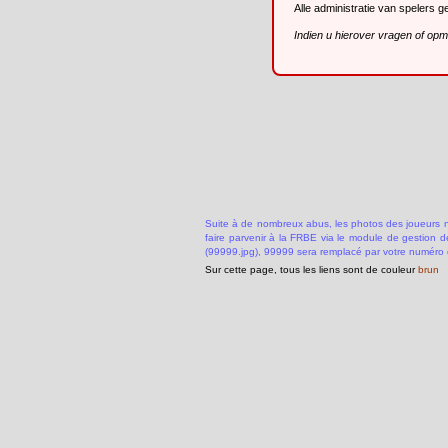
Alle administratie van spelers 
Indien u hierover vragen of op
Suite à de nombreux abus, les photos des joueurs ne
faire parvenir à la FRBE via le module de gestion 
(99999.jpg), 99999 sera remplacé par votre numéro 
Sur cette page, tous les liens sont de couleur
brun