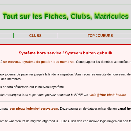
Tout sur les Fiches, Clubs, Matricules
CLUBS
TOP JOUEURS
Système hors service / Systeem buiten gebruik
r à
un nouveau système de gestion des membres
. Cette page et les données associées 
 joueurs de patienter jusqu'à la fin de la migration. Vous recevrez ensuite de nouveaux ide
n des membres.
urs se fera désormais sur le nouveau système.
des remarques à ce sujet, vous pouvez contacter la FRBE via :
info@frbe-kbsb-ksb.be
ng naar
een nieuw ledenbeheersysteem
. Deze pagina en de data erachter dienen
vanaf h
m te wachten tot de migratie afgerond is. Jullie zullen dan een nieuwe login krijgen om aan 